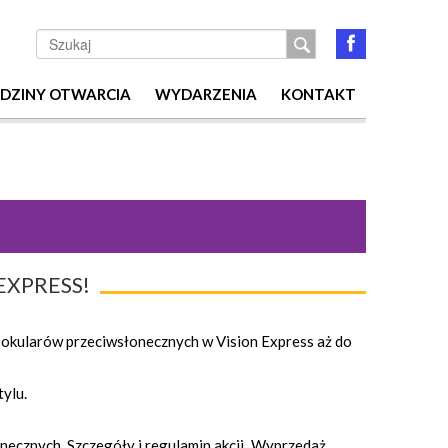
Szukaj
DZINY OTWARCIA
WYDARZENIA
KONTAKT
EXPRESS!
y okularów przeciwsłonecznych w Vision Express aż do
tylu.
ecznych. Szczegóły i regulamin akcji „Wyprzedaż