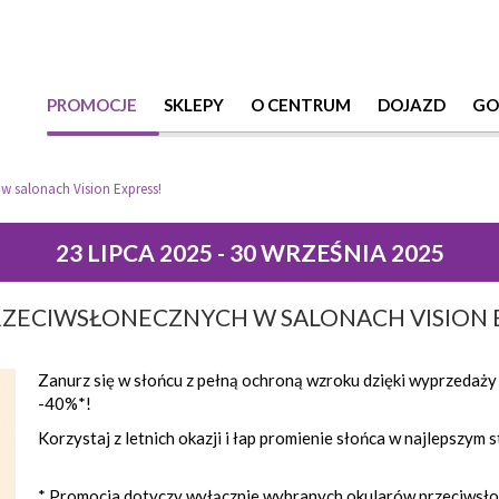
PROMOCJE
SKLEPY
O CENTRUM
DOJAZD
GO
w salonach Vision Express!
23 LIPCA 2025 - 30 WRZEŚNIA 2025
ZECIWSŁONECZNYCH W SALONACH VISION 
Zanurz się w słońcu z pełną ochroną wzroku dzięki wyprzedaż
-40%*!
Korzystaj z letnich okazji i łap promienie słońca w najlepszym s
* Promocja dotyczy wyłącznie wybranych okularów przeciwsłon